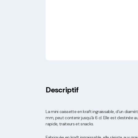
Descriptif
La mini caissette en kraft ingraissable, d’un dia
mm, peut contenir jusqu’à 6 cl. Elle est destinée a
rapide, traiteurs et snacks.
Fabriquée en kraft ingraissable, elle résiste aux gra