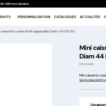
 / 24-48h hors Genève
ODUITS
PERSONNALISATION
CATALOGUES
ACTUALITÉS
i caissette cuisine Kraft ingraissable Diam 44 H35 6cl
Vaisselle Ecologique
Mini cais
Diam 44 
Take Away
Réf
683460
Traiteur & Catering
Mini caissette cuis
Voir le descriptif 
Art De La Table
Cuisson Et Conservation
Livraison