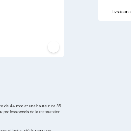
Hygiène, Sécurité et
Traçabilité
Livraison
Vaisselle Réutilisable
Noël
mètre de 44 mm et une hauteur de 35
ux professionnels de la restauration
isses et huiles, idéale pour une