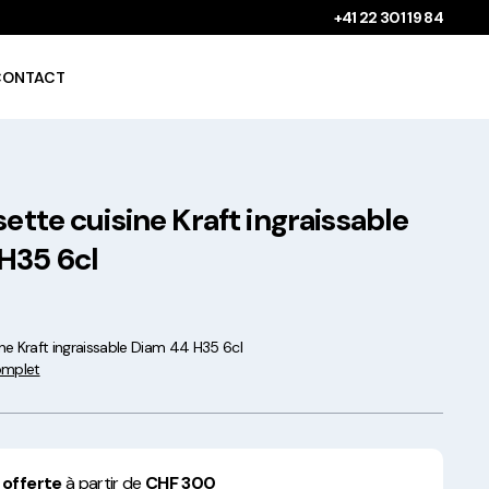
+41 22 301 19 84
CONTACT
sette cuisine Kraft ingraissable
Gobelets à boissons
chaudes 100%
H35 6cl
compostables !
ine Kraft ingraissable Diam 44 H35 6cl
complet
Saladiers krafts fabriqués
en Europe
 offerte
à partir de
CHF 300