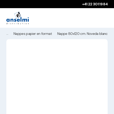
Aller au contenu
Aller à la navigation principale
+41 22 301 19 84
Nappes papier en format
Nappe 80x120 cm. Noveda blanche (