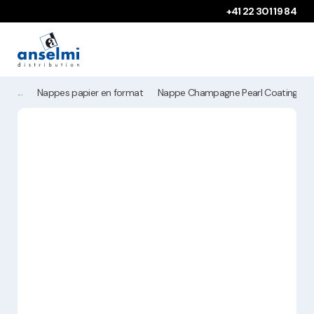
Aller au contenu
Aller à la navigation principale
+41 22 301 19 84
Nappes papier en format
Nappe Champagne Pearl Coating 80