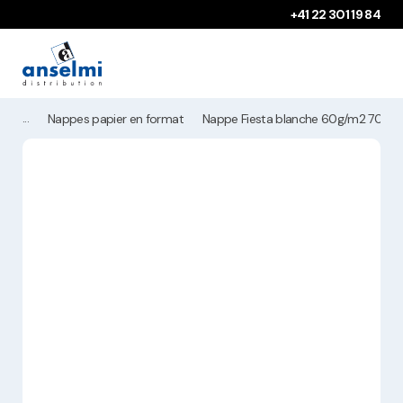
Aller au contenu
Aller à la navigation principale
+41 22 301 19 84
Nappes papier en format
Nappe Fiesta blanche 60g/m2 70x7