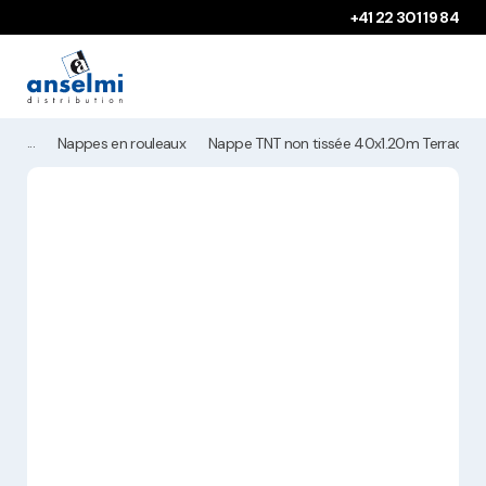
Aller au contenu
Aller à la navigation principale
+41 22 301 19 84
Nappes en rouleaux
Nappe TNT non tissée 40x1.20m Terracott