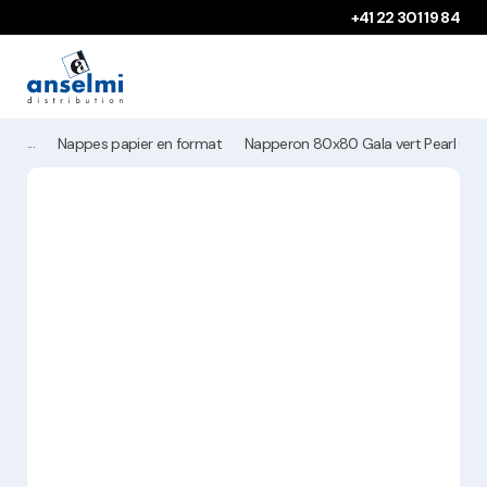
Aller au contenu
Aller à la navigation principale
+41 22 301 19 84
Nappes papier en format
Napperon 80x80 Gala vert Pearl Coa