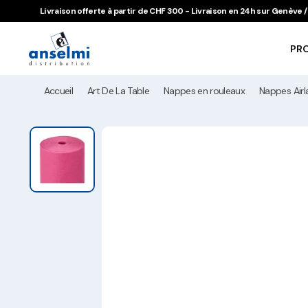
Aller au contenu
Aller à la navigation principale
Livraison offerte à partir de CHF 300 - Livraison en 24h sur Genève
PR
Accueil
Art De La Table
Nappes en rouleaux
Nappes Airl