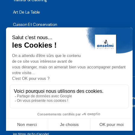
Art De La Table
Cuisson Et Conservation
Hygiène, Sécurité et Traçabilité
Vaisselle Réutilisable
Noël
Conditions Géné
Gérer les cooki
Anselmi Décoration
Découvrez notre assortiment de
décorations professionnelles pour
les fêtes de fin d'année!