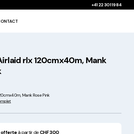
+41 22 301 19 84
CONTACT
irlaid rlx 120cmx40m, Mank
Gobelets à boissons
chaudes 100%
k
compostables !
x 120cmx40m, Mank Rose Pink
complet
Saladiers krafts fabriqués
en Europe
 offerte
à partir de
CHF 300