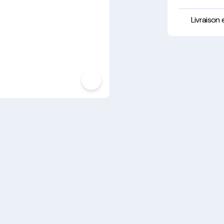
Hygiène, Sécurité et
Traçabilité
Livraison
Vaisselle Réutilisable
Noël