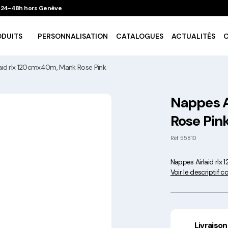
 / 24-48h hors Genève
ODUITS
PERSONNALISATION
CATALOGUES
ACTUALITÉS
aid rlx 120cmx40m, Mank Rose Pink
Vaisselle Ecologique
Nappes A
Rose Pin
Take Away
Réf
55810
Traiteur & Catering
Nappes Airlaid rl
Voir le descriptif 
Art De La Table
Cuisson Et Conservation
Livraison