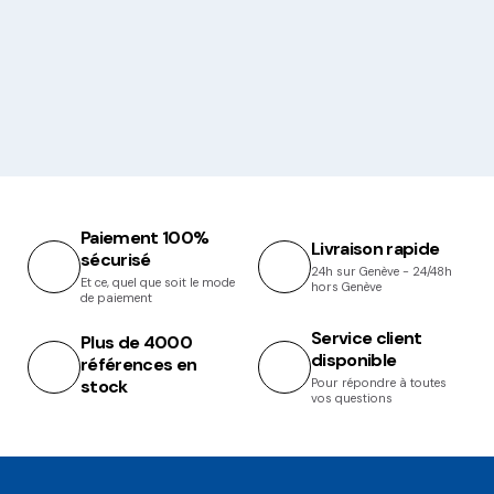
Paiement 100%
Livraison rapide
sécurisé
24h sur Genève - 24/48h
Et ce, quel que soit le mode
hors Genève
de paiement
Service client
Plus de 4000
disponible
références en
stock
Pour répondre à toutes
vos questions