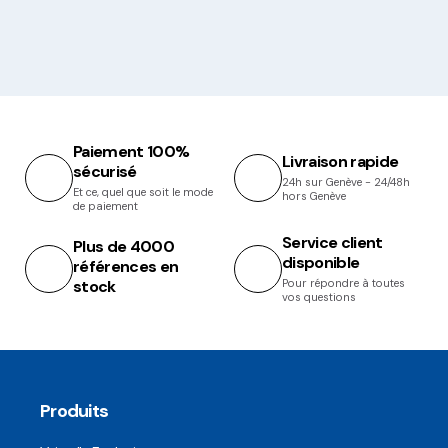
Paiement 100%
Livraison rapide
sécurisé
24h sur Genève - 24/48h
Et ce, quel que soit le mode
hors Genève
de paiement
Service client
Plus de 4000
disponible
références en
stock
Pour répondre à toutes
vos questions
Produits