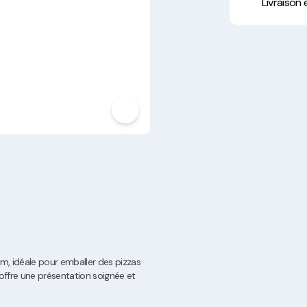
Hygiène, Sécurité et
Livraison
Traçabilité
Vaisselle Réutilisable
Noël
cm, idéale pour emballer des pizzas
 offre une présentation soignée et