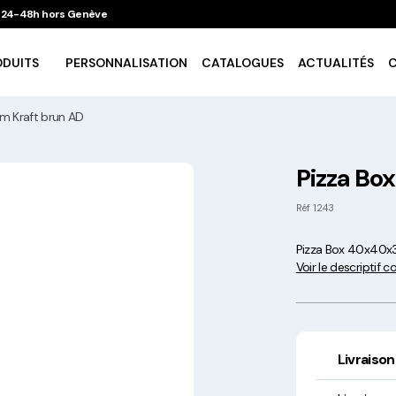
 / 24-48h hors Genève
ODUITS
PERSONNALISATION
CATALOGUES
ACTUALITÉS
m Kraft brun AD
Vaisselle Ecologique
Pizza Bo
Take Away
Réf
1243
Pizza Box 40x40x3
Traiteur & Catering
Voir le descriptif 
Art De La Table
Cuisson Et Conservation
Livraison