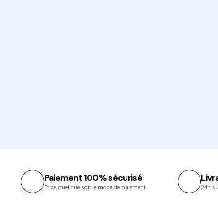
Paiement 100% sécurisé
Livr
Et ce, quel que soit le mode de paiement
24h su