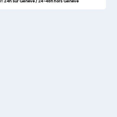
 en
24h sur Genève / 24-48h hors Genève