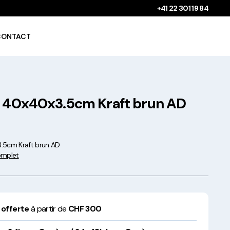
+41 22 301 19 84
CONTACT
x 40x40x3.5cm Kraft brun AD
Gobelets à boissons
chaudes 100%
compostables !
.5cm Kraft brun AD
complet
Saladiers krafts fabriqués
 offerte
à partir de
CHF 300
en Europe