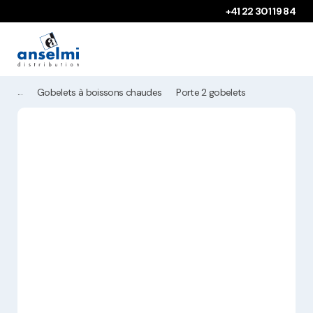
Aller au contenu
Aller à la navigation principale
+41 22 301 19 84
Gobelets à boissons chaudes
Porte 2 gobelets