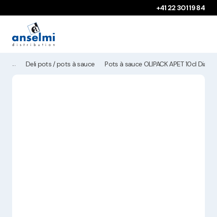
Aller au contenu
Aller à la navigation principale
+41 22 301 19 84
Deli pots / pots à sauce
Pots à sauce OLIPACK APET 10cl Dia