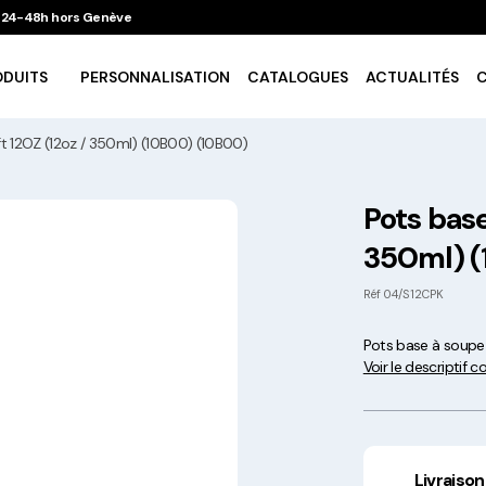
 / 24-48h hors Genève
ODUITS
PERSONNALISATION
CATALOGUES
ACTUALITÉS
t 12OZ (12oz / 350ml) (10B00) (10B00)
Vaisselle Ecologique
Pots base
350ml) (
Take Away
Réf
04/S12CPK
Traiteur & Catering
Pots base à soupe 
Voir le descriptif 
Art De La Table
Cuisson Et Conservation
Livraison