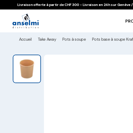
Aller au contenu
Aller à la navigation principale
Livraison offerte à partir de CHF 300 - Livraison en 24h sur Genève
PR
Accueil
Take Away
Pots à soupe
Pots base à soupe Kraf