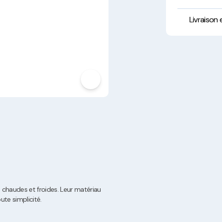
Hygiène, Sécurité et
Traçabilité
Livraison
Vaisselle Réutilisable
Noël
chaudes et froides. Leur matériau
te simplicité.