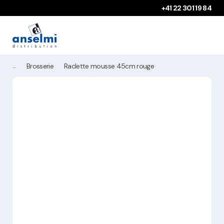
Aller au contenu
Aller à la navigation principale
+41 22 301 19 84
Brosserie
Raclette mousse 45cm rouge