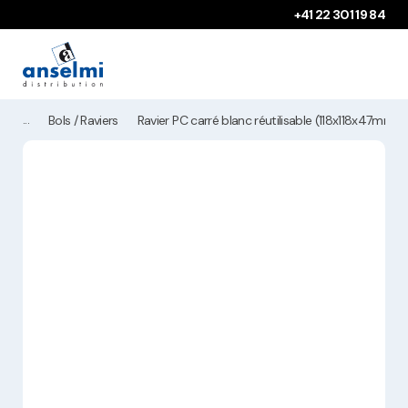
Aller au contenu
Aller à la navigation principale
+41 22 301 19 84
Bols / Raviers
Ravier PC carré blanc réutilisable (118x118x47mm)