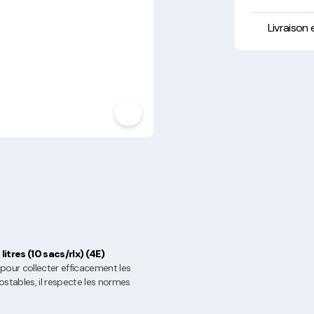
Hygiène, Sécurité et
Traçabilité
Livraison
Vaisselle Réutilisable
Noël
tres (10 sacs/rlx) (4E)
pour collecter efficacement les
tables, il respecte les normes