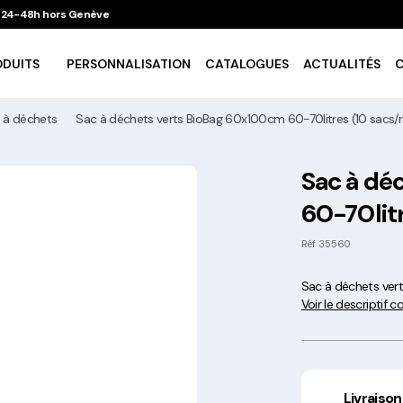
 / 24-48h hors Genève
ODUITS
PERSONNALISATION
CATALOGUES
ACTUALITÉS
 à déchets
Sac à déchets verts BioBag 60x100cm 60-70litres (10 sacs/rl
Vaisselle Ecologique
Sac à dé
60-70litr
Take Away
Réf
35560
Traiteur & Catering
Sac à déchets vert
Voir le descriptif 
Art De La Table
Cuisson Et Conservation
Livraison