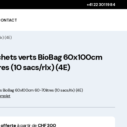
+41 22 301 19 84
CONTACT
x) (4E)
chets verts BioBag 60x100cm
Gobelets à boissons
chaudes 100%
es (10 sacs/rlx) (4E)
compostables !
s BioBag 60x100cm 60-70litres (10 sacs/rlx) (4E)
complet
Saladiers krafts fabriqués
en Europe
 offerte
à partir de
CHF 300