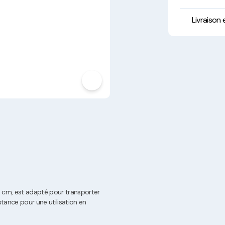
Hygiène, Sécurité et
Traçabilité
Livraison
Vaisselle Réutilisable
Noël
0 cm, est adapté pour transporter
stance pour une utilisation en