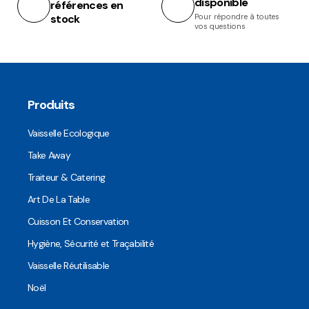
disponible
références en
stock
Pour répondre à toutes
vos questions
Produits
Vaisselle Ecologique
Take Away
Traiteur & Catering
Art De La Table
Cuisson Et Conservation
Hygiène, Sécurité et Traçabilité
Vaisselle Réutilisable
Noël