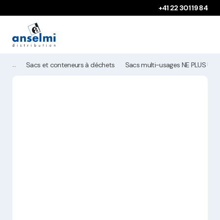
Aller au contenu
Aller à la navigation principale
+41 22 301 19 84
Sacs et conteneurs à déchets
Sacs multi-usages NE PLUS UTLI