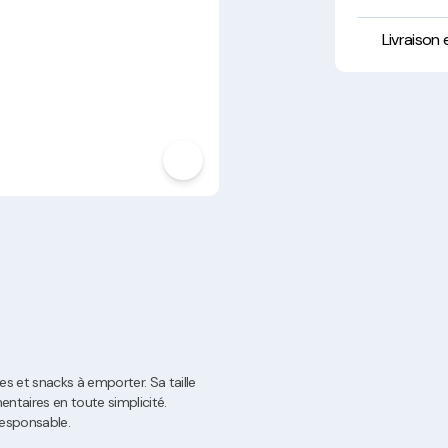
Hygiène, Sécurité et
Traçabilité
Livraison
Vaisselle Réutilisable
Noël
es et snacks à emporter. Sa taille
ntaires en toute simplicité.
responsable.