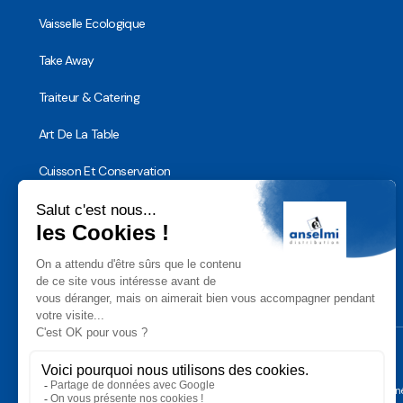
Vaisselle Ecologique
Take Away
Traiteur & Catering
Art De La Table
Cuisson Et Conservation
Hygiène, Sécurité et Traçabilité
Vaisselle Réutilisable
Noël
Conditions Géné