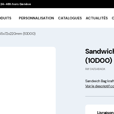
 / 24-48h hors Genève
ODUITS
PERSONNALISATION
CATALOGUES
ACTUALITÉS
 155x72x220mm (10D00)
Vaisselle Ecologique
Sandwic
(10D00)
Take Away
Réf
04/SABAGK
Traiteur & Catering
Sandwich Bag kra
Voir le descriptif 
Art De La Table
Cuisson Et Conservation
Livraison