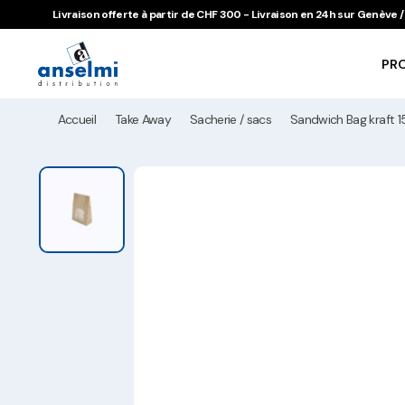
Aller au contenu
Aller à la navigation principale
Livraison offerte à partir de CHF 300 - Livraison en 24h sur Genève
PR
Accueil
Take Away
Sacherie / sacs
Sandwich Bag kraft