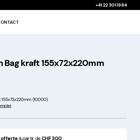
+41 22 301 19 84
CONTACT
h Bag kraft 155x72x220mm
Gobelets à boissons
chaudes 100%
compostables !
ft 155x72x220mm (10D00)
complet
Saladiers krafts fabriqués
en Europe
 offerte
à partir de
CHF 300