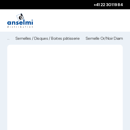
Aller au contenu
Aller à la navigation principale
+41 22 301 19 84
Semelles / Disques / Boites pâtisserie
Semelle Or/Noir Diam 8