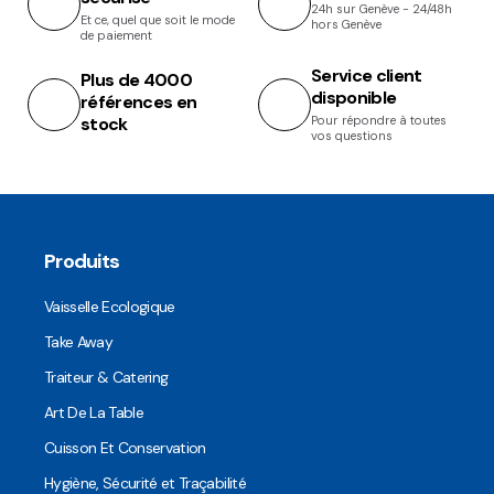
24h sur Genève - 24/48h
Et ce, quel que soit le mode
hors Genève
de paiement
Service client
Plus de 4000
disponible
références en
stock
Pour répondre à toutes
vos questions
Produits
Vaisselle Ecologique
Take Away
Traiteur & Catering
Art De La Table
Cuisson Et Conservation
Hygiène, Sécurité et Traçabilité