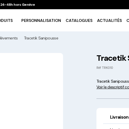
 / 24-48h hors Genève
ODUITS
PERSONNALISATION
CATALOGUES
ACTUALITÉS
élèvements
Tracetik Sanipousse
Vaisselle Ecologique
Tracetik
Take Away
Réf
TRK010
Tracetik Sanipouss
Traiteur & Catering
Voir le descriptif 
Art De La Table
Cuisson Et Conservation
Livraison