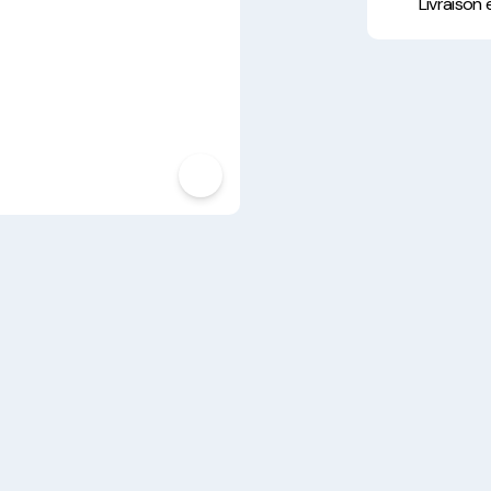
Hygiène, Sécurité et
Livraison
Traçabilité
Vaisselle Réutilisable
Noël