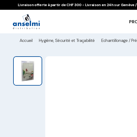
Aller au contenu
Aller à la navigation principale
Livraison offerte à partir de CHF 300 - Livraison en 24h sur Genève
PR
Accueil
Hygiène, Sécurité et Traçabilité
Echantillonage / Pr