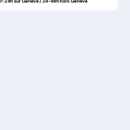
 en
24h sur Genève / 24-48h hors Genève