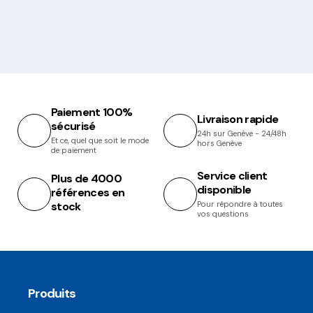
Paiement 100%
Livraison rapide
sécurisé
24h sur Genève - 24/48h
Et ce, quel que soit le mode
hors Genève
de paiement
Service client
Plus de 4000
disponible
références en
stock
Pour répondre à toutes
vos questions
Produits