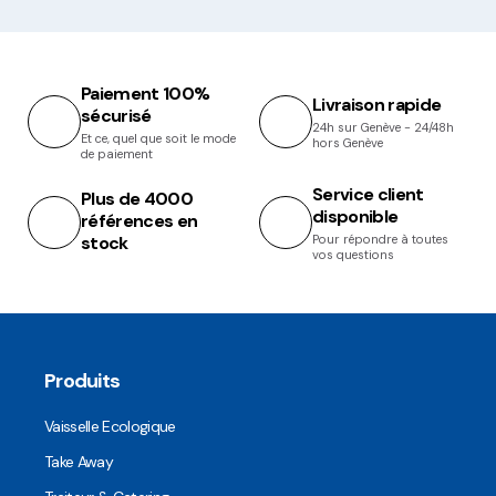
Paiement 100%
Livraison rapide
sécurisé
24h sur Genève - 24/48h
Et ce, quel que soit le mode
hors Genève
de paiement
Service client
Plus de 4000
disponible
références en
stock
Pour répondre à toutes
vos questions
Produits
Vaisselle Ecologique
Take Away