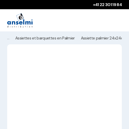
Aller au contenu
Aller à la navigation principale
+41 22 301 19 84
Assiettes et barquettes en Palmier
Assiette palmier 24x24cm (