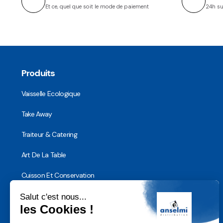
Et ce, quel que soit le mode de paiement
24h su
Produits
Vaisselle Ecologique
Take Away
Traiteur & Catering
Art De La Table
Cuisson Et Conservation
Hygiène, Sécurité et Traçabilité
Vaisselle Réutilisable