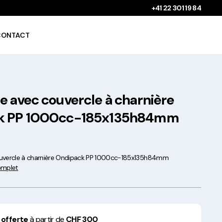
+41 22 301 19 84
CONTACT
e avec couvercle à charnière
Gobelets à boissons
chaudes 100%
k PP 1000cc-185x135h84mm
compostables !
ouvercle à charnière Ondipack PP 1000cc-185x135h84mm
complet
Saladiers krafts fabriqués
en Europe
 offerte
à partir de
CHF 300