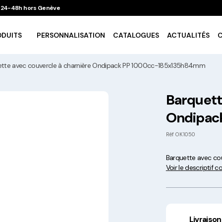
 / 24-48h hors Genève
ODUITS
PERSONNALISATION
CATALOGUES
ACTUALITÉS
ette avec couvercle à charnière Ondipack PP 1000cc-185x135h84mm
Vaisselle Ecologique
Barquett
Ondipac
Take Away
Réf
OK1050
Traiteur & Catering
Barquette avec c
Voir le descriptif 
Art De La Table
Cuisson Et Conservation
Livraison