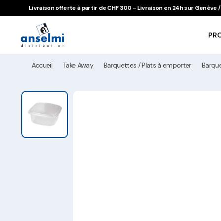
Aller au contenu
Aller à la navigation principale
Livraison offerte à partir de CHF 300 - Livraison en 24h sur Genève
PR
Accueil
Take Away
Barquettes / Plats à emporter
Barqu