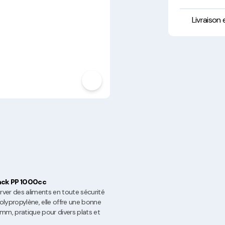
Hygiène, Sécurité et
Traçabilité
Livraison
Vaisselle Réutilisable
Noël
ack PP 1000cc
ver des aliments en toute sécurité
lypropylène, elle offre une bonne
m, pratique pour divers plats et