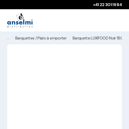
Aller au contenu
Aller à la navigation principale
+41 22 301 19 84
Barquettes / Plats à emporter
Barquette LUXIFOOD Noir 180x