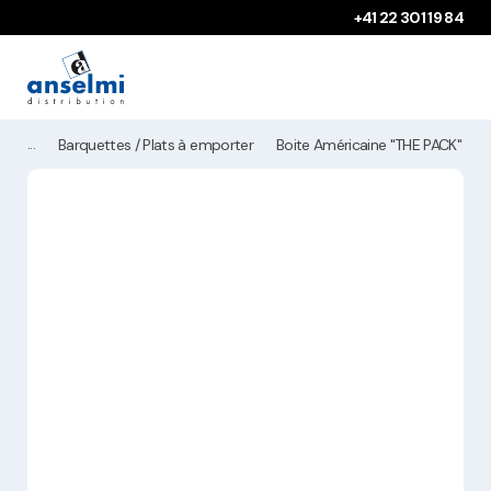
Aller au contenu
Aller à la navigation principale
+41 22 301 19 84
Barquettes / Plats à emporter
Boite Américaine "THE PACK" 7