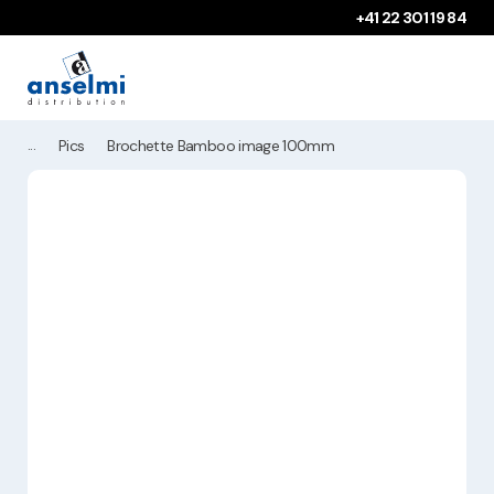
Aller au contenu
Aller à la navigation principale
+41 22 301 19 84
Pics
Brochette Bamboo image 100mm