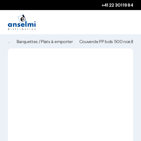
Aller au contenu
Aller à la navigation principale
+41 22 301 19 84
Barquettes / Plats à emporter
Couvercle PP bols 500 noir/blan