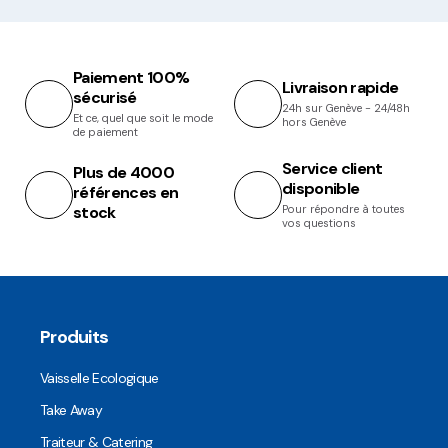
Paiement 100%
Livraison rapide
sécurisé
24h sur Genève - 24/48h
Et ce, quel que soit le mode
hors Genève
de paiement
Service client
Plus de 4000
disponible
références en
stock
Pour répondre à toutes
vos questions
Produits
Vaisselle Ecologique
Take Away
Traiteur & Catering