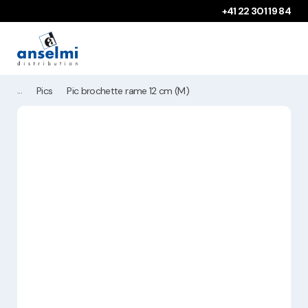
Aller au contenu
Aller à la navigation principale
+41 22 301 19 84
Pics
Pic brochette rame 12 cm (M)