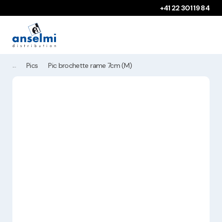
Aller au contenu
Aller à la navigation principale
+41 22 301 19 84
Pics
Pic brochette rame 7cm (M)