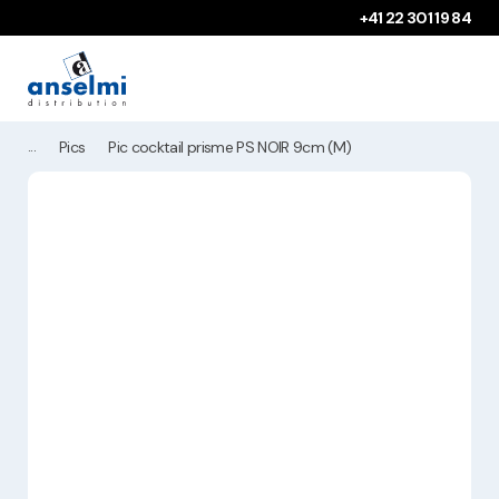
Aller au contenu
Aller à la navigation principale
+41 22 301 19 84
Pics
Pic cocktail prisme PS NOIR 9cm (M)