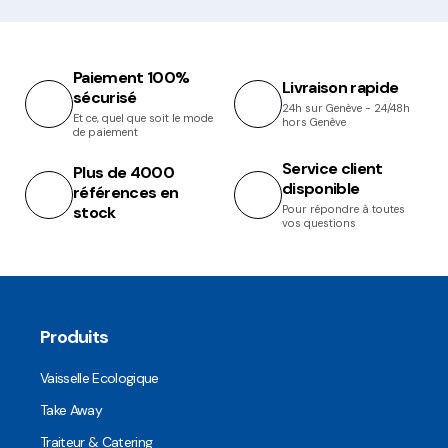
Paiement 100%
Livraison rapide
sécurisé
24h sur Genève - 24/48h
Et ce, quel que soit le mode
hors Genève
de paiement
Service client
Plus de 4000
disponible
références en
stock
Pour répondre à toutes
vos questions
Produits
Vaisselle Ecologique
Take Away
Traiteur & Catering