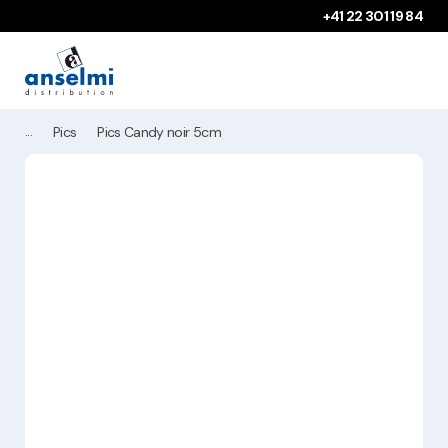
Aller au contenu
Aller à la navigation principale
+41 22 301 19 84
Pics
Pics Candy noir 5cm