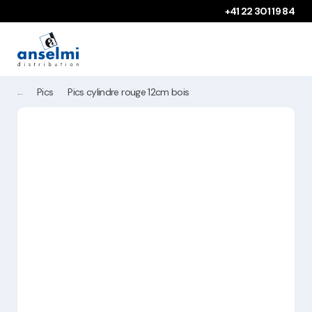
Aller au contenu
Aller à la navigation principale
+41 22 301 19 84
Pics
Pics cylindre rouge 12cm bois