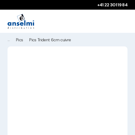
Aller au contenu
Aller à la navigation principale
+41 22 301 19 84
Pics
Pics Trident 6cm cuivre