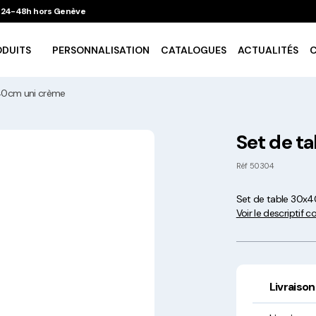
 / 24-48h hors Genève
ODUITS
PERSONNALISATION
CATALOGUES
ACTUALITÉS
40cm uni crème
Vaisselle Ecologique
Set de t
Take Away
Réf
50304
Set de table 30x
Traiteur & Catering
Voir le descriptif 
Art De La Table
Cuisson Et Conservation
Livraison