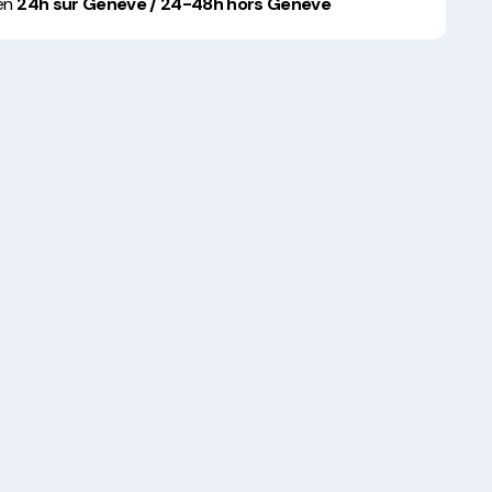
 en
24h sur Genève / 24-48h hors Genève