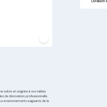
Hygiène, Sécurité et
Livraison
Traçabilité
Vaisselle Réutilisable
Noël
 sobre et soignée à vos tables.
les de décoration professionnelle.
aux environnements exigeants de la