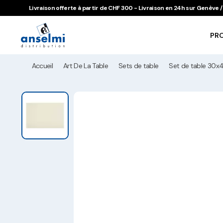
Aller au contenu
Aller à la navigation principale
Livraison offerte à partir de CHF 300 - Livraison en 24h sur Genève
PR
Accueil
Art De La Table
Sets de table
Set de table 30x