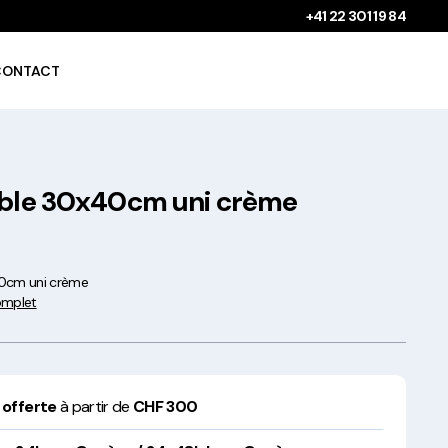
+41 22 301 19 84
CONTACT
able 30x40cm uni crème
Gobelets à boissons
chaudes 100%
compostables !
40cm uni crème
complet
Saladiers krafts fabriqués
 offerte
à partir de
CHF 300
en Europe