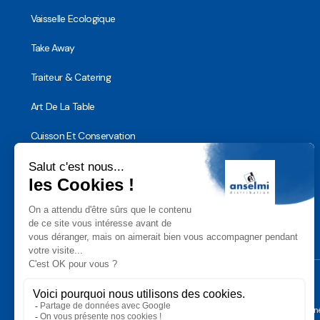
Vaisselle Ecologique
Take Away
Traiteur & Catering
Art De La Table
Cuisson Et Conservation
Hygiène, Sécurité et Traçabilité
Vaisselle Réutilisable
Noël
Conditions Géné