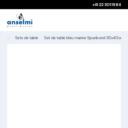
Aller au contenu
Aller à la navigation principale
+41 22 301 19 84
Sets de table
Set de table bleu marine Spunbond 30x40cm