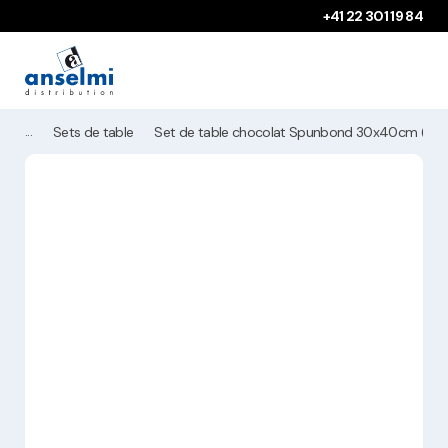
Aller au contenu
Aller à la navigation principale
+41 22 301 19 84
Sets de table
Set de table chocolat Spunbond 30x40cm (8A