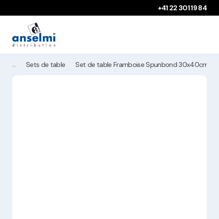
Aller au contenu
Aller à la navigation principale
+41 22 301 19 84
Sets de table
Set de table Framboise Spunbond 30x40cm