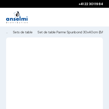
Aller au contenu
Aller à la navigation principale
+41 22 301 19 84
Sets de table
Set de table Parme Spunbond 30x40cm (8A00)