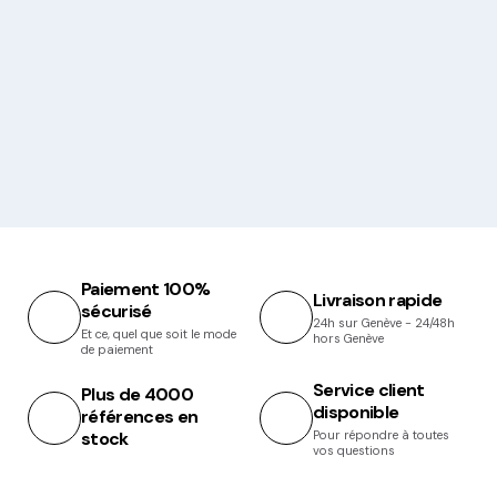
Paiement 100%
Livraison rapide
sécurisé
24h sur Genève - 24/48h
Et ce, quel que soit le mode
hors Genève
de paiement
Service client
Plus de 4000
disponible
références en
stock
Pour répondre à toutes
vos questions