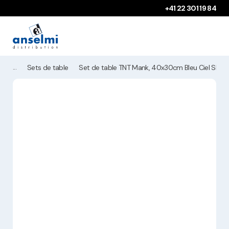
Aller au contenu
Aller à la navigation principale
+41 22 301 19 84
Sets de table
Set de table TNT Mank, 40x30cm Bleu Ciel Sky