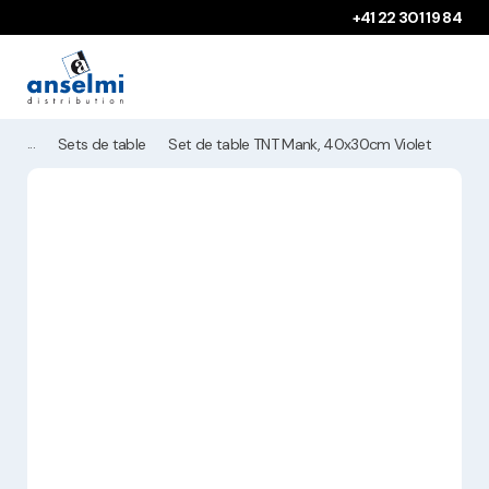
Aller au contenu
Aller à la navigation principale
+41 22 301 19 84
Sets de table
Set de table TNT Mank, 40x30cm Violet