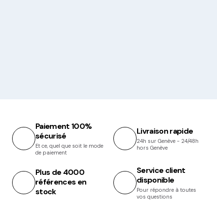
Paiement 100%
Livraison rapide
sécurisé
24h sur Genève - 24/48h
Et ce, quel que soit le mode
hors Genève
de paiement
Service client
Plus de 4000
disponible
références en
stock
Pour répondre à toutes
vos questions