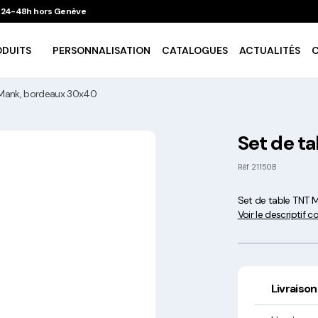
 / 24-48h hors Genève
ODUITS
PERSONNALISATION
CATALOGUES
ACTUALITÉS
 Mank, bordeaux 30x40
Vaisselle Ecologique
Set de t
Take Away
Réf
21150B
Set de table TNT 
Traiteur & Catering
Voir le descriptif 
Art De La Table
Cuisson Et Conservation
Livraison