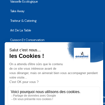
Vaisselle Ecologique
Take Away
Traiteur & Catering
Art De La Table
Cuisson Et Conservation
Hygiène, Sécurité et Traçabilité
Vaisselle Réutilisable
Noël
Conditions Géné
Gérer les cooki