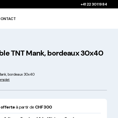
+41 22 301 19 84
CONTACT
able TNT Mank, bordeaux 30x40
Gobelets à boissons
chaudes 100%
compostables !
Mank, bordeaux 30x40
complet
Saladiers krafts fabriqués
 offerte
à partir de
CHF 300
en Europe