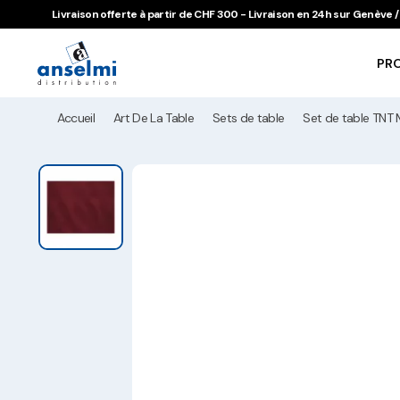
Aller au contenu
Aller à la navigation principale
Livraison offerte à partir de CHF 300 - Livraison en 24h sur Genève
PR
Accueil
Art De La Table
Sets de table
Set de table TNT