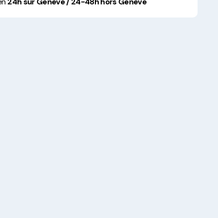
 en
24h sur Genève / 24-48h hors Genève