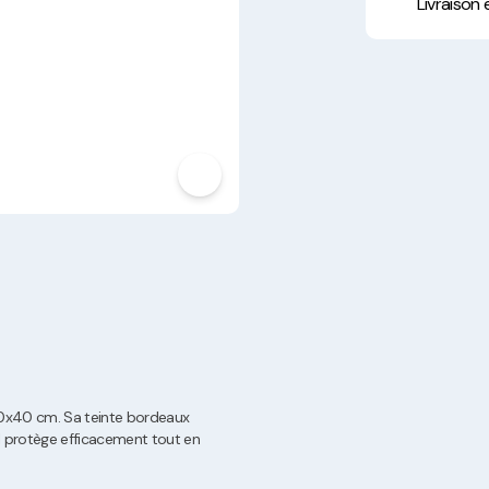
Hygiène, Sécurité et
Livraison
Traçabilité
Vaisselle Réutilisable
Noël
 30x40 cm. Sa teinte bordeaux
l protège efficacement tout en